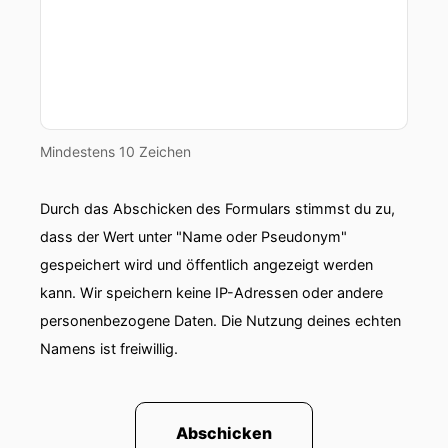
00:00:34: Jetzt willst du mich aber komplett
verarschen.
00:00:36: Nein,
00:00:36: das ist immer unterschiedlich.
Mindestens 10 Zeichen
00:00:37: Und damit musst du rechnen.
Durch das Abschicken des Formulars stimmst du zu,
00:00:39: Ja, aber wie soll ich mich daran
anpassen, dass ich mir immer mit was
dass der Wert unter "Name oder Pseudonym"
unterschiedlich rechnen muss?
gespeichert wird und öffentlich angezeigt werden
kann. Wir speichern keine IP-Adressen oder andere
00:00:43: Jetzt geht's aber los.
personenbezogene Daten. Die Nutzung deines echten
00:00:44: Langsam bist du frech geworden im
Namens ist freiwillig.
Urlaub, glaub ich hier.
00:00:47: Ähm, naja, zum Beispiel, indem du
Abschicken
einfach sagst, ich warte, bis sie anfängt, ihren