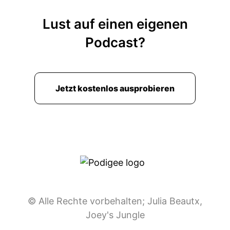
00:01:26: im Maul?
Lust auf einen eigenen
00:01:27: Genau.
Podcast?
00:01:27: Und jetzt kann ich nicht richtig
sprechen für ungefähr dreißig Minuten, weil die
auch so ewig braucht, bis die weg ist.
Jetzt kostenlos ausprobieren
00:01:33: Ach, das ist diese Guillory Voistage,
die so den Schleim so komisch dick macht, den
00:01:39: Speichel.
00:01:39: Nee, ich hab das Gefühl, die nimmt
alles an Speichel und dann macht die daraus
Schleim und der macht halt deinen Hals dann
schleimig.
© Alle Rechte vorbehalten; Julia Beautx,
Joey's Jungle
00:01:46: Ja, genau.