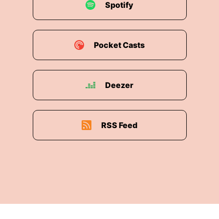
00:01:14: aus.
Spotify
00:01:14: Wollen wir einfach das als Podcast
Anfang nehmen?
Pocket Casts
00:01:16: Ich finde das sehr bezeichnend.
00:01:18: Ja, das war auch mein Anfang.
Deezer
00:01:21: Hallo.
00:01:22: Hallo.
RSS Feed
00:01:22: Hallo, Leute.
00:01:24: Wie, das war dein Anfang?
00:01:25: Ja.
00:01:25: Du hast eine Schleimtablette