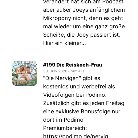
verändert hat sich am Podcast
aber außer Joeys anfänglichem
Mikropony nicht, denn es geht
mal wieder um eine ganz große
Scheiße, die Joey passiert ist.
Hier ein kleiner...
#199 Die Reiskoch-Frau
30. July 2026
‧
74m 41s
"Die Nervigen" gibt es
kostenlos und werbefrei als
Videofolgen bei Podimo.
Zusätzlich gibt es jeden Freitag
eine exklusive Bonusfolge nur
dort im Podimo
Premiumbereich:
https://podimo.de/nervig