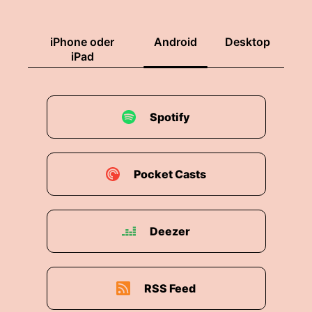
00:01:02: Nichts.
00:01:03: Dann hattest du aber auch ein sehr
iPhone oder
Android
Desktop
schlechtes Kanunen.
iPad
00:01:05: Ich hatte eine mit Pistaziencreme.
00:01:07: wenn mich die am meisten
Spotify
angesprochen hat.
00:01:09: Und zwar das Widerlichste, was ich
seit Langem vergessen habe.
Pocket Casts
00:01:12: Echt?
Deezer
00:01:14: Ja... Okay und deswegen mögen wir
jetzt Pistazien nicht mehr sagen
00:01:16: werden.
RSS Feed