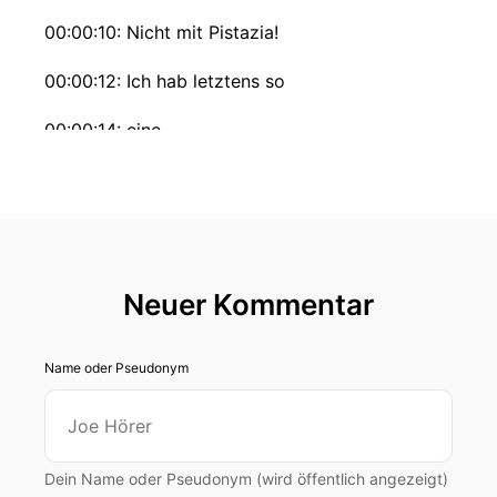
00:00:10: Nicht mit Pistazia!
00:00:12: Ich hab letztens so
00:00:14: eine
00:00:15: Kanoli gegessen.
00:00:17: Kennst du dir oder ist das ein
holländisches Ding?
Neuer Kommentar
00:00:19: Nee, kenn ich.
00:00:19: Wir haben sogar telefoniert während
Name oder Pseudonym
du die bestellt hast.
00:00:22: War die eklig?
00:00:23: Ich hab's dir doch gesagt!
Dein Name oder Pseudonym (wird öffentlich angezeigt)