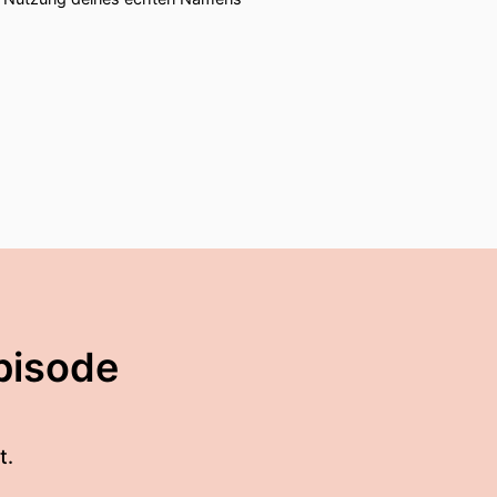
pisode
t.