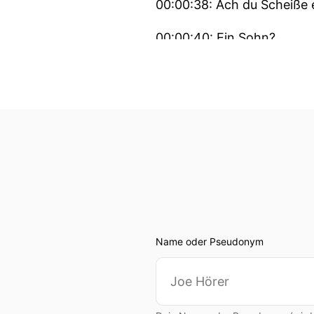
00:00:38: Ach du Scheiße er
00:00:40: Ein Sohn?
00:00:41: Das Füßchen guc
00:00:43: Er ist eine Stei
00:00:46: wäre aber nicht
00:00:48: Ist total
00:00:48: gefährlich.
00:00:48: Ja aber jetzt m
Name oder Pseudonym
00:00:51: Ich muss auch s
Der da unten bei dir rausgu