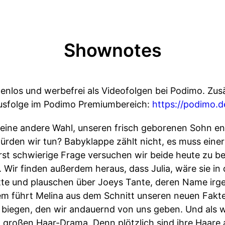
Shownotes
tenlos und werbefrei als Videofolgen bei Podimo. Zusä
nusfolge im Podimo Premiumbereich:
https://podimo.d
ine andere Wahl, unseren frisch geborenen Sohn en
rden wir tun? Babyklappe zählt nicht, es muss eine
rst schwierige Frage versuchen wir beide heute zu
 Wir finden außerdem heraus, dass Julia, wäre sie in
tte und plauschen über Joeys Tante, deren Name irge
dem führt Melina aus dem Schnitt unseren neuen Fakte
 biegen, den wir andauernd von uns geben. Und als w
m großen Haar-Drama. Denn plötzlich sind ihre Haare a