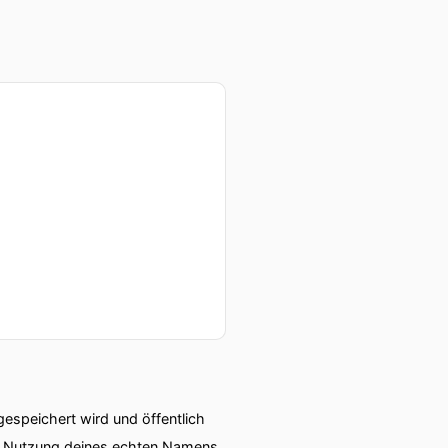
s Kind kommt falsch rum
 weil das Kind halt
m Gang.
speichert wird und öffentlich
ie Nutzung deines echten Namens