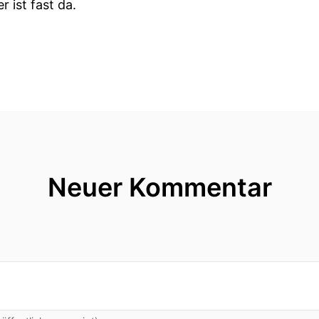
 ist fast da.
kt schon raus.
ßgeburt und ähm... Das
 so gut ne?
Neuer Kommentar
üssen wir dadurch der Fuß kam zuerst raus.
agen ich sehe ja den ganzen Prozess jetzt Und irgen
ckt ist ganz krass.