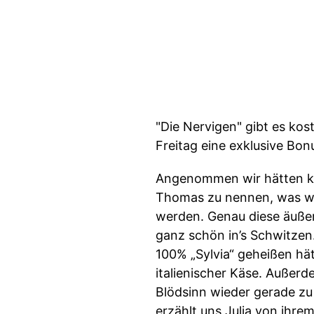
"Die Nervigen" gibt es kos
Freitag eine exklusive Bo
Angenommen wir hätten ke
Thomas zu nennen, was wü
werden. Genau diese äuße
ganz schön in’s Schwitzen.
100% „Sylvia“ geheißen hä
italienischer Käse. Außer
Blödsinn wieder gerade zu
erzählt uns Julia von ihre