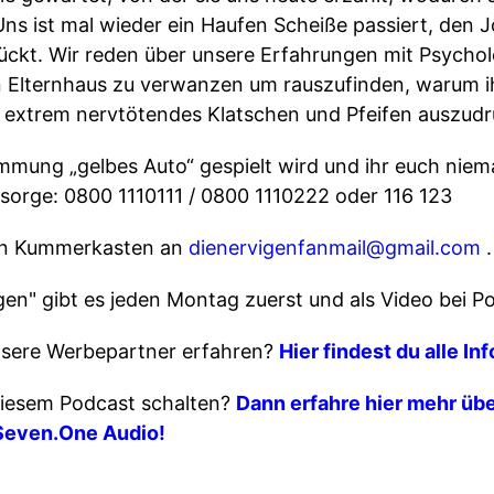
Uns ist mal wieder ein Haufen Scheiße passiert, den 
mückt. Wir reden über unsere Erfahrungen mit Psycho
n Elternhaus zu verwanzen um rauszufinden, warum i
 extrem nervtötendes Klatschen und Pfeifen auszud
mmung „gelbes Auto“ gespielt wird und ihr euch nie
lsorge: 0800 1110111 / 0800 1110222 oder 116 123
den Kummerkasten an
dienervigenfanmail@gmail.com
.
gen" gibt es jeden Montag zuerst und als Video bei P
sere Werbepartner erfahren?
Hier findest du alle In
iesem Podcast schalten?
Dann erfahre hier mehr übe
Seven.One Audio!