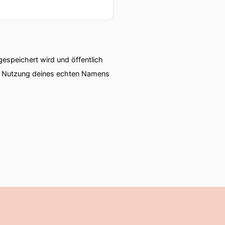
speichert wird und öffentlich
ie Nutzung deines echten Namens
y.
 damals zu mir mit dreißig