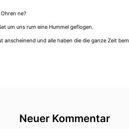
e Ohren ne?
 Set um uns rum eine Hummel geflogen.
aut anscheinend und alle haben die die ganze Zeit bemer
fach mit deinem Kopf andaund woanders Julia Da bin i
rmal mit im Gespräch ... Und diese Hummel waren ang
du kannst die nicht gehört haben, die ist sogar um m
Neuer Kommentar
t gehört.