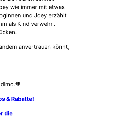
Joey wie immer mit etwas
logInnen und Joey erzählt
hm als Kind verwehrt
rücken.
mandem anvertrauen könnt,
odimo.🧡
fos & Rabatte!
r die