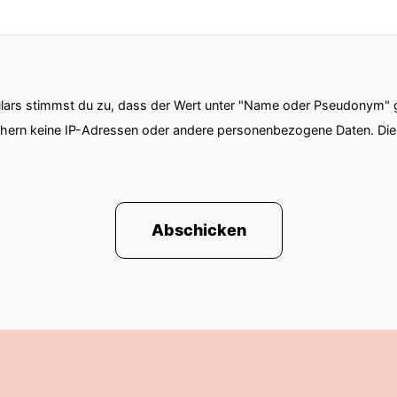
ars stimmst du zu, dass der Wert unter "Name oder Pseudonym" ge
chern keine IP-Adressen oder andere personenbezogene Daten. D
inend ein bisschen Lebenszeit verschwendet aber oka
 die Hummel ab beide Wege auch.
Abschicken
ehr doll Tunnel-Aufmerksamkeit hab.
Aber ich hör auch schlecht!
 oft Mitleunzündung gehabt als Kind und die meinten