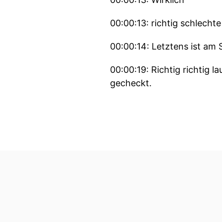
00:00:13: richtig schlecht
00:00:14: Letztens ist am
00:00:19: Richtig richtig l
gecheckt.
00:00:25: Du bist halt ein
00:00:28: Nein,
00:00:29: ich war ganz no
00:00:33: Alle meinten so 
00:00:37: Ich hab die nich