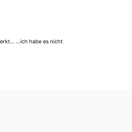
kt... ...ich habe es nicht
ch mir sehr sicher.
eblich extrem laut!
einen Kopf geflogen.