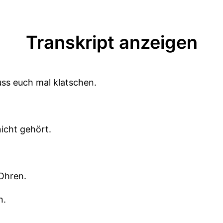
Transkript anzeigen
uss euch mal klatschen.
nicht gehört.
 Ohren.
n.