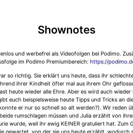
Shownotes
tenlos und werbefrei als Videofolgen bei Podimo. Zusä
nusfolge im Podimo Premiumbereich:
https://podimo.d
war so richtig. Sie erklärt uns heute, dass ihr schlec
hrend ihrer Kindheit öfter mal aus ihrem Ohr gefloss
t heute wieder alle Ehre. Aber es wird auch wieder 
ibt euch beispielsweise heute Tipps und Tricks an di
konnte er nur so schnell so alt werden?). Wir reden üb
beide rumschlagen müssen und Julia erzählt von ihr
urie wurde, weil ihr ewig KEINER gratuliert hat. Zum 
e gewartet, von der sie uns heute erzählt, wodurch si