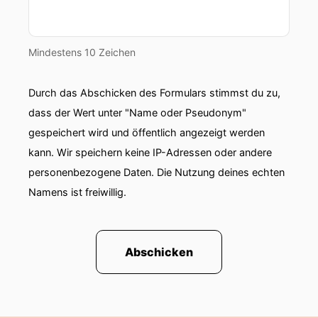
00:00:35: Hallo Leute, ich hole mal kurz Kim.
00:00:37: Kurz Kim... Sie darf sich auch nicht
Mindestens 10 Zeichen
vorstellen, sie darf nur klatschnen.
Durch das Abschicken des Formulars stimmst du zu,
00:00:43: Du musst immer testen zu klatschern
und du nicht.
dass der Wert unter "Name oder Pseudonym"
gespeichert wird und öffentlich angezeigt werden
00:00:47: Hundert Prozent.
kann. Wir speichern keine IP-Adressen oder andere
personenbezogene Daten. Die Nutzung deines echten
00:00:48: Warte, komm mal her!
Namens ist freiwillig.
00:00:49: Jetzt hat sie schon ein Klatschen.
00:00:51: Ich muss das jetzt einmal noch mal
Abschicken
kurz einleiten, denn wir haben darüber geredet,
dass Kim die Fähigkeit hat keinen einzigen
Clutcher zu verfehlen.