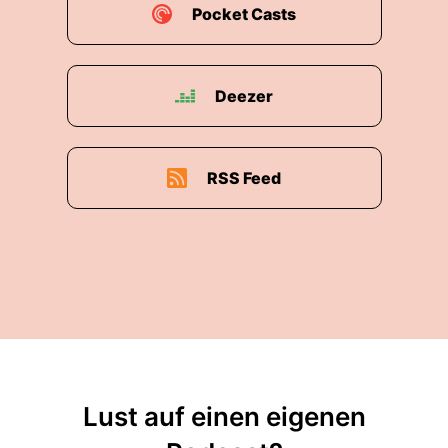
00:01:24: Dann schieben wir es darauf.
Pocket Casts
00:01:30: Okay!
00:01:30: Da hat jeder Klatscher gesessen.
Deezer
00:01:32: das war heftig.
RSS Feed
00:01:33: Vor allem so aufgeregt wie du warst
hätte ich jetzt wirklich gedacht einer ist dabei
da nicht funktioniert.
00:01:38: Es funktionieren nicht immer alle.
00:01:40: Ich habe keine... Ist auch Fehlerquote
dabei.
00:01:43: Ich
Lust auf einen eigenen
00:01:43: hab noch nie einen Fehler gesehen.